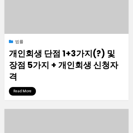
Posted
2023-01-25
법률
on
개인회생 단점 1+3가지(?) 및
장점 5가지 + 개인회생 신청자
격
by
정보수집가
Read More