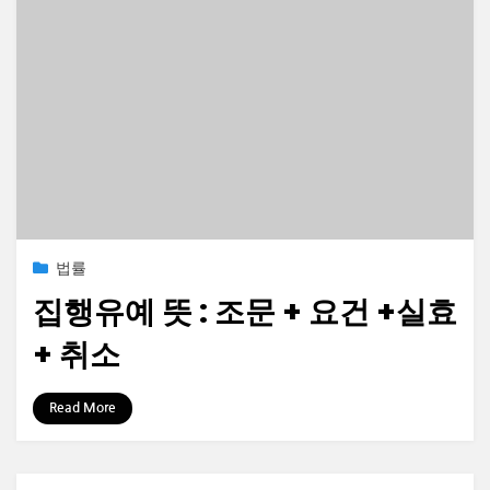
Posted
2022-12-30
법률
on
집행유예 뜻 : 조문 + 요건 +실효
+ 취소
by
정보수집가
Read More