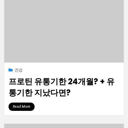
Posted
2023-04-03
건강
on
프로틴 유통기한 24개월? + 유
통기한 지났다면?
by
정보수집가
Read More