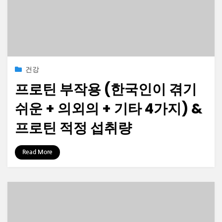
Posted
2023-04-03
건강
on
프로틴 부작용 (한국인이 겪기
쉬운 + 의외의 + 기타 4가지) &
프로틴 적정 섭취량
by
정보수집가
Read More