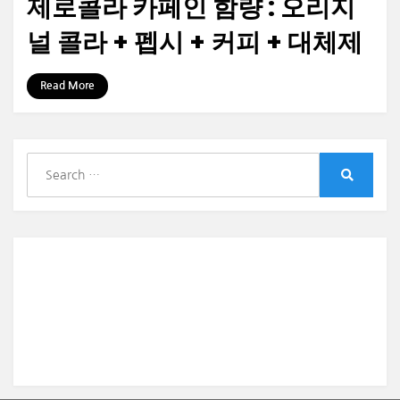
제로콜라 카페인 함량 : 오리지
널 콜라 + 펩시 + 커피 + 대체제
by
정보수집가
Read More
S
e
S
a
e
r
a
r
c
c
h
h
f
o
r
: