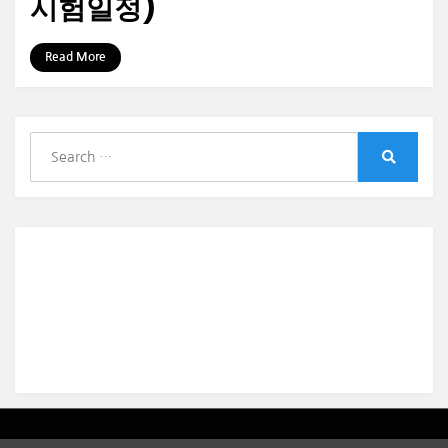
시험일정)
by
정보수집가
Read More
S
e
S
a
e
r
a
r
c
c
h
h
f
o
r
:
Amphibious Theme by
TemplatePocket
⋅
Powered by
WordPress