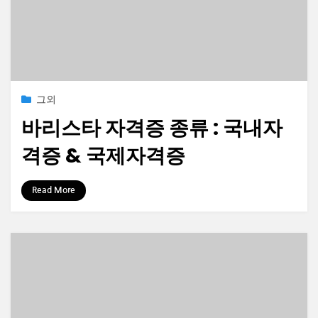
Posted
2021-07-22
그외
on
바리스타 자격증 종류 : 국내자
격증 & 국제자격증
by
정보수집가
Read More