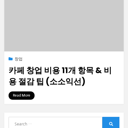
Posted
2023-01-31
창업
on
카페 창업 비용 11개 항목 & 비
용 절감 팁 (소소익선)
by
정보수집가
Read More
S
e