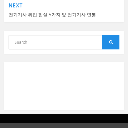
NEXT
전기기사 취업 현실 5가지 및 전기기사 연봉
S
e
S
a
e
r
a
r
c
c
h
h
f
o
r
:
Amphibious Theme by
TemplatePocket
⋅
Powered by
WordPress