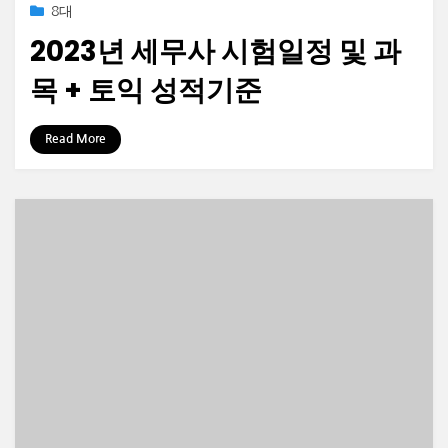
Posted
2023-01-23
8대
on
2023년 세무사 시험일정 및 과
목 + 토익 성적기준
by
정보수집가
Read More