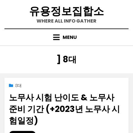
Skip
유용정보집합소
to
content
WHERE ALL INFO GATHER
MENU
[카테고리
:
]
8대
Posted
2023-04-17
8대
on
노무사 시험 난이도 & 노무사
준비 기간 (+2023년 노무사 시
험일정)
by
정보수집가