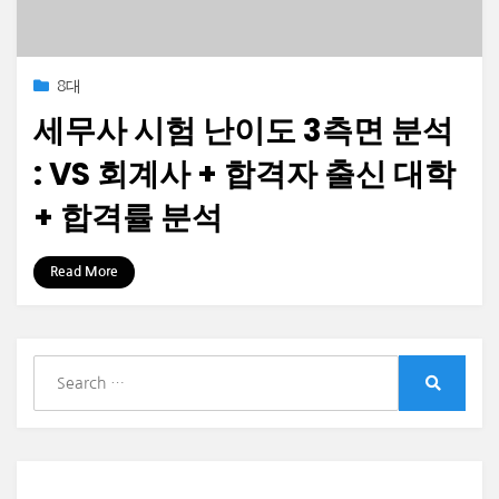
Posted
2023-01-23
8대
on
세무사 시험 난이도 3측면 분석
: VS 회계사 + 합격자 출신 대학
+ 합격률 분석
by
정보수집가
Read More
S
e
S
a
e
r
a
r
c
c
h