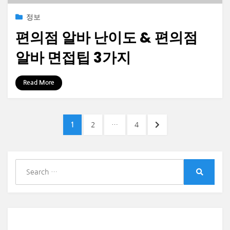
Posted
2023-06-19
정보
on
편의점 알바 난이도 & 편의점
알바 면접팁 3가지
by
정보수집가
Read More
글
PAGE
PAGE
PAGE
NEXT
1
2
…
4
페
PAGE
이
S
지
e
S
매
a
e
r
a
김
r
c
c
h
h