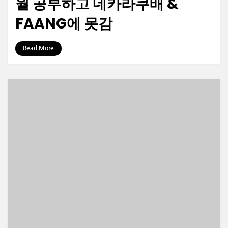
월 공부하고 네카라쿠배 &
FAANG에 못감
by
정보수집가
Read More