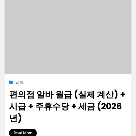
Posted
2023-06-21
정보
on
편의점 알바 월급 (실제 계산) +
시급 + 주휴수당 + 세금 (2026
년)
by
정보수집가
Read More