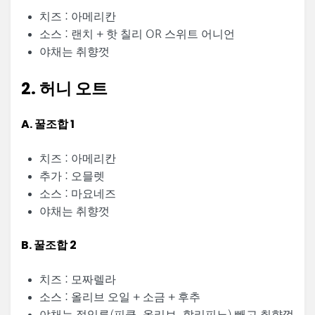
치즈 : 아메리칸
소스 : 랜치 + 핫 칠리 OR 스위트 어니언
야채는 취향껏
2. 허니 오트
A. 꿀조합 1
치즈 : 아메리칸
추가 : 오믈렛
소스 : 마요네즈
야채는 취향껏
B. 꿀조합 2
치즈 : 모짜렐라
소스 : 올리브 오일 + 소금 + 후추
야채는 절임류(피클, 올리브, 할리피뇨) 빼고 취향껏