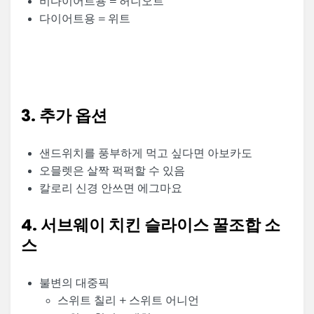
비다이어트용 = 허니오트
다이어트용 = 위트
3. 추가 옵션
샌드위치를 풍부하게 먹고 싶다면 아보카도
오믈렛은 살짝 퍽퍽할 수 있음
칼로리 신경 안쓰면 에그마요
4. 서브웨이 치킨 슬라이스 꿀조합 소
스
불변의 대중픽
스위트 칠리 + 스위트 어니언