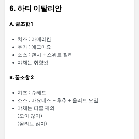
6. 하티 이탈리안
A. 꿀조합 1
치즈 : 아메리칸
추가 : 에그마요
소스 : 랜치 + 스위트 칠리
야채는 취향껏
B. 꿀조합 2
치즈 : 슈레드
소스 : 마요네즈 + 후추 + 올리브 오일
야채는 피클 제외
(오이 많이)
(올리브 많이)