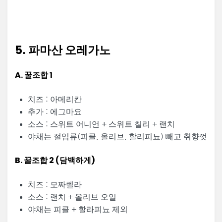
5. 파마산 오레가노
A. 꿀조합 1
치즈 : 아메리칸
추가 : 에그마요
소스 : 스위트 어니언 + 스위트 칠리 + 랜치
야채는 절임류(피클, 올리브, 할리피뇨) 빼고 취향껏
B. 꿀조합 2 (담백하게)
치즈 : 모짜렐라
소스 : 랜치 + 올리브 오일
야채는 피클 + 할라피뇨 제외