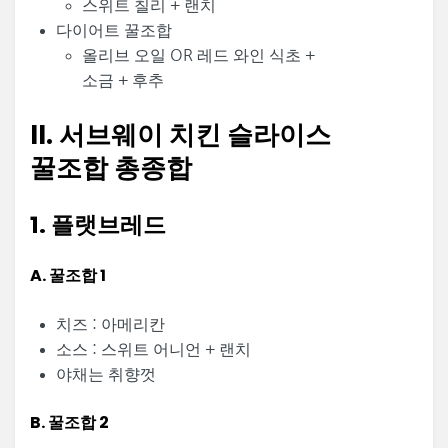
스위트 칠리 + 랜치
다이어트 꿀조합
올리브 오일 OR 레드 와인 식초 +
소금 + 후추
II. 서브웨이 치킨 슬라이스
꿀조합 총종합
1. 플랫브레드
A. 꿀조합 1
치즈 : 아메리칸
소스 : 스위트 어니언 + 랜치
야채는 취향껏
B. 꿀조합 2