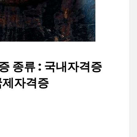
증 종류 : 국내자격증
국제자격증
Posted
by
2021-07-22
정보수집가
on