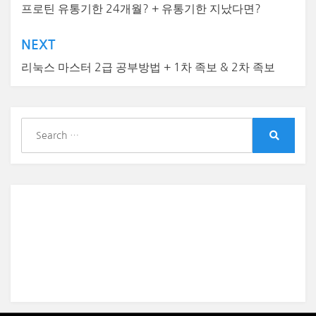
탐
프로틴 유통기한 24개월? + 유통기한 지났다면?
색
NEXT
리눅스 마스터 2급 공부방법 + 1차 족보 & 2차 족보
S
e
S
a
e
r
a
r
c
c
h
h
f
o
r
: