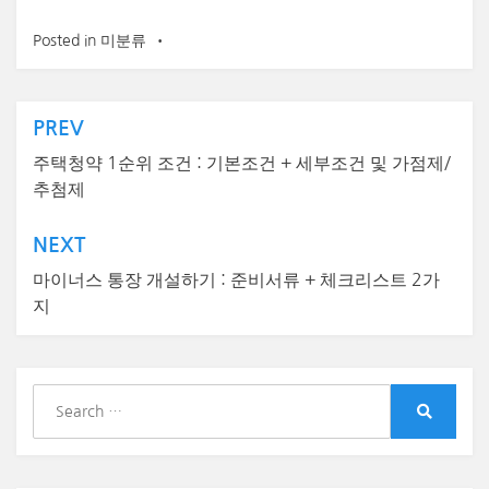
Posted in
미분류
글
PREV
탐
주택청약 1순위 조건 : 기본조건 + 세부조건 및 가점제/
추첨제
색
NEXT
마이너스 통장 개설하기 : 준비서류 + 체크리스트 2가
지
S
e
S
a
e
r
a
r