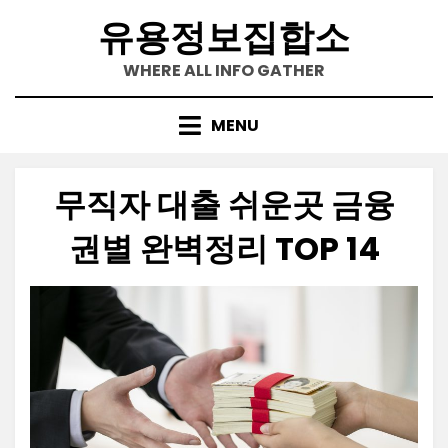
Skip
유용정보집합소
to
content
WHERE ALL INFO GATHER
MENU
무직자 대출 쉬운곳 금융
권별 완벽정리 TOP 14
Posted
by
2021-09-18
정보수집가
on