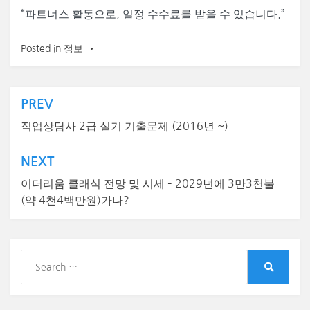
“
파트너스 활동으로, 일정 수수료를 받을 수 있습니다.”
Posted in
정보
글
PREV
탐
직업상담사 2급 실기 기출문제 (2016년 ~)
색
NEXT
이더리움 클래식 전망 및 시세 – 2029년에 3만3천불
(약 4천4백만원)가나?
S
e
S
a
e
r
a