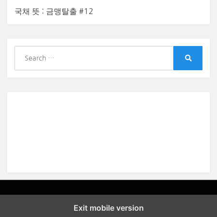
국채 뜻 : 금맹탈출 #12
S
e
S
a
e
r
a
r
c
c
h
h
f
o
r
:
Amphibious Theme by
TemplatePocket
⋅
Powered by
WordPress
Exit mobile version