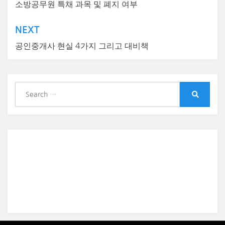
탐
소방공무원 특채 과목 및 폐지 여부
색
NEXT
공인중개사 현실 4가지 그리고 대비책
S
e
S
a
e
r
a
r
c
c
h
h
f
o
r
: