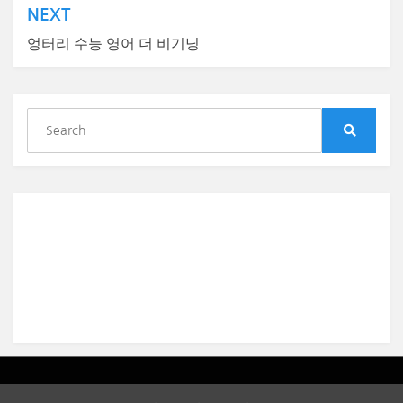
색
NEXT
엉터리 수능 영어 더 비기닝
S
e
S
a
e
r
a
r
c
c
h
h
f
o
r
:
Amphibious Theme by
TemplatePocket
⋅
Powered by
WordPress